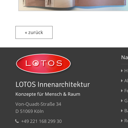
« zurück
Na
H
A
LOTOS Innenarchitektur
F
Konzepte für Mensch & Raum
G
Von-Quadt-Straße 34
B
D 51069 Köln
R
+49 221 168 299 30