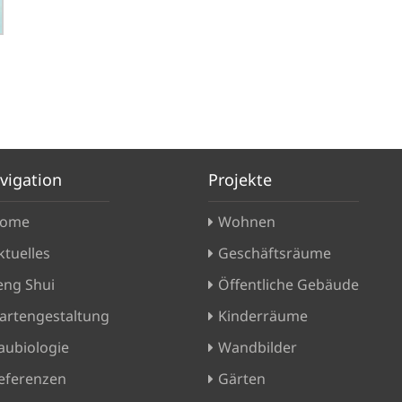
vigation
Projekte
ome
Wohnen
ktuelles
Geschäftsräume
eng Shui
Öffentliche Gebäude
artengestaltung
Kinderräume
aubiologie
Wandbilder
eferenzen
Gärten